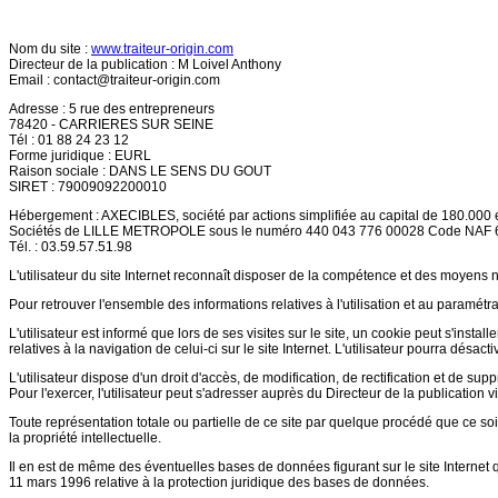
Nom du site :
www.traiteur-origin.com
Directeur de la publication : M Loivel Anthony
Email :
contact@traiteur-origin.com
Adresse : 5 rue des entrepreneurs
78420 - CARRIERES SUR SEINE
Tél : 01 88 24 23 12
Forme juridique : EURL
Raison sociale : DANS LE SENS DU GOUT
SIRET : 79009092200010
Hébergement : AXECIBLES, société par actions simplifiée au capital de 180.000 
Sociétés de LILLE METROPOLE sous le numéro 440 043 776 00028 Code NAF
Tél. : 03.59.57.51.98
L'utilisateur du site Internet reconnaît disposer de la compétence et des moyens n
Pour retrouver l'ensemble des informations relatives à l'utilisation et au paramétra
L'utilisateur est informé que lors de ses visites sur le site, un cookie peut s'inst
relatives à la navigation de celui-ci sur le site Internet. L'utilisateur pourra désa
L'utilisateur dispose d'un droit d'accès, de modification, de rectification et de sup
Pour l'exercer, l'utilisateur peut s'adresser auprès du Directeur de la publication v
Toute représentation totale ou partielle de ce site par quelque procédé que ce soit,
la propriété intellectuelle.
Il en est de même des éventuelles bases de données figurant sur le site Internet qu
11 mars 1996 relative à la protection juridique des bases de données.