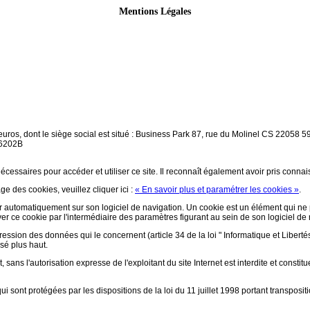
Mentions Légales
euros, dont le siège social est situé : Business Park 87, rue du Molinel CS 2205
 6202B
écessaires pour accéder et utiliser ce site. Il reconnaît également avoir pris conna
ge des cookies, veuillez cliquer ici :
« En savoir plus et paramétrer les cookies »
.
aller automatiquement sur son logiciel de navigation. Un cookie est un élément qui ne p
ctiver ce cookie par l'intermédiaire des paramètres figurant au sein de son logiciel de
pression des données qui le concernent (article 34 de la loi " Informatique et Libertés
isé plus haut.
 sans l'autorisation expresse de l'exploitant du site Internet est interdite et const
i sont protégées par les dispositions de la loi du 11 juillet 1998 portant transposi