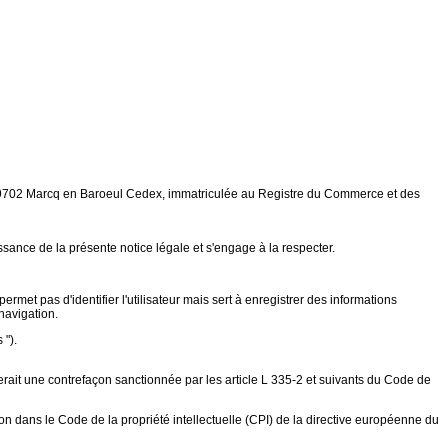
8 59702 Marcq en Baroeul Cedex, immatriculée au Registre du Commerce et des
issance de la présente notice légale et s'engage à la respecter.
ermet pas d'identifier l'utilisateur mais sert à enregistrer des informations
 navigation.
 ").
ituerait une contrefaçon sanctionnée par les article L 335-2 et suivants du Code de
tion dans le Code de la propriété intellectuelle (CPI) de la directive européenne du