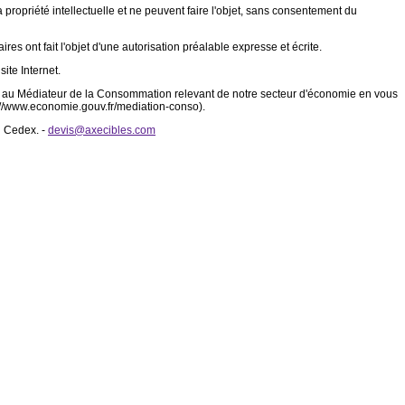
a propriété intellectuelle et ne peuvent faire l'objet, sans consentement du
es ont fait l'objet d'une autorisation préalable expresse et écrite.
ite Internet.
ent au Médiateur de la Consommation relevant de notre secteur d'économie en vous
p://www.economie.gouv.fr/mediation-conso).
l Cedex. -
devis@axecibles.com