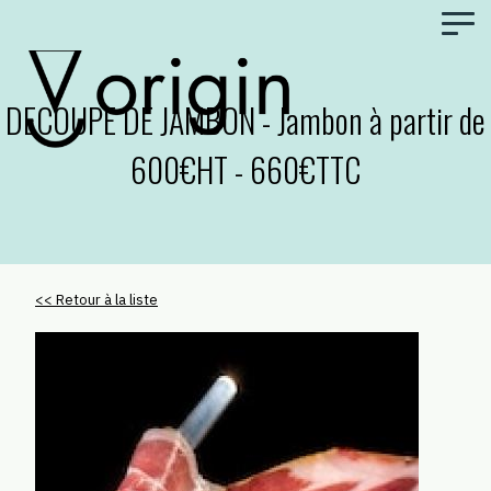
Panneau de gestion des cookies
DECOUPE DE JAMBON - Jambon à partir de
600€HT - 660€TTC
<< Retour à la liste