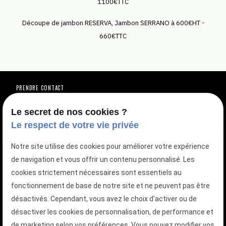
1100€TTC
Découpe de jambon RESERVA, Jambon SERRANO à 600€HT -
660€TTC
PRENDRE CONTACT
Vous avez une question ?
Vous êtes intéressé(e) par une de nos
Le secret de nos cookies ?
Le respect de votre vie privée
prestations ?
Notre site utilise des cookies pour améliorer votre expérience
de navigation et vous offrir un contenu personnalisé. Les
TÉLÉPHONEZ AU
01 88 24 23 12
cookies strictement nécessaires sont essentiels au
fonctionnement de base de notre site et ne peuvent pas être
DEMANDEZ VOTRE DEVIS GRATUIT
désactivés. Cependant, vous avez le choix d'activer ou de
Votre devis en quelques clics
désactiver les cookies de personnalisation, de performance et
de marketing selon vos préférences. Vous pouvez modifier vos