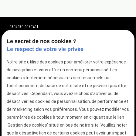
PRENDRE CONTACT
Vous avez une question ?
Vous êtes intéressé(e) par une de nos
Le secret de nos cookies ?
Le respect de votre vie privée
prestations ?
Notre site utilise des cookies pour améliorer votre expérience
de navigation et vous offrir un contenu personnalisé. Les
TÉLÉPHONEZ AU
01 88 24 23 12
cookies strictement nécessaires sont essentiels au
fonctionnement de base de notre site et ne peuvent pas être
DEMANDEZ VOTRE DEVIS GRATUIT
désactivés. Cependant, vous avez le choix d'activer ou de
Votre devis en quelques clics
désactiver les cookies de personnalisation, de performance et
de marketing selon vos préférences. Vous pouvez modifier vos
paramètres de cookies à tout moment en cliquant sur le lien
'Gestion des cookies' situé en bas de notre site. Veuillez noter
que la désactivation de certains cookies peut avoir un impact