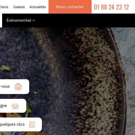
01 88 24 23 12
Nous contacter
Devis
Galerie
Actualités
Événementiel
-vous
igne
quelques clics