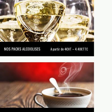
NOS PACKS ALCOOLISES
A partir de 4€HT – 4.40€TTC