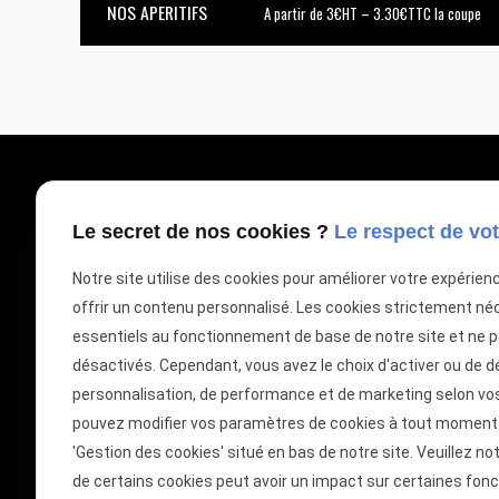
NOS APERITIFS
A partir de 3€HT – 3.30€TTC la coupe
Le secret de nos cookies ?
Le respect de vot
PRENDRE CONTACT
Vous avez une ques
Notre site utilise des cookies pour améliorer votre expérien
Vous êtes intéressé
offrir un contenu personnalisé. Les cookies strictement né
essentiels au fonctionnement de base de notre site et ne 
désactivés. Cependant, vous avez le choix d'activer ou de d
TÉLÉPHONEZ AU
01 88 24 23 12
personnalisation, de performance et de marketing selon vo
pouvez modifier vos paramètres de cookies à tout moment en
DEMANDEZ VOTRE DEVIS GRATUI
'Gestion des cookies' situé en bas de notre site. Veuillez no
Votre devis en quelques 
de certains cookies peut avoir un impact sur certaines fonct