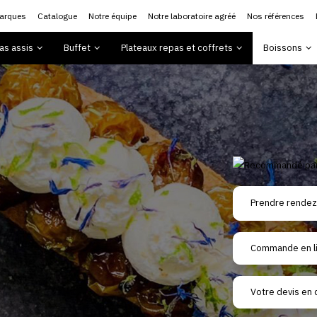
arques
Catalogue
Notre équipe
Notre laboratoire agréé
Nos références
as assis
Buffet
Plateaux repas et coffrets
Boissons
Prendre rendez
Commande en l
Votre devis en 