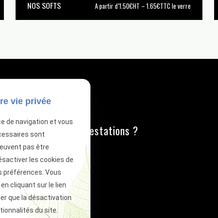
NOS SOFTS
A partir d’1.50€HT – 1.65€TTC le verre
re vie privée
tion ?
ce de navigation et vous
(e) par une de nos prestations ?
cessaires sont
peuvent pas être
ésactiver les cookies de
s préférences. Vous
 cliquant sur le lien
T
ter que la désactivation
clics
ionnalités du site.