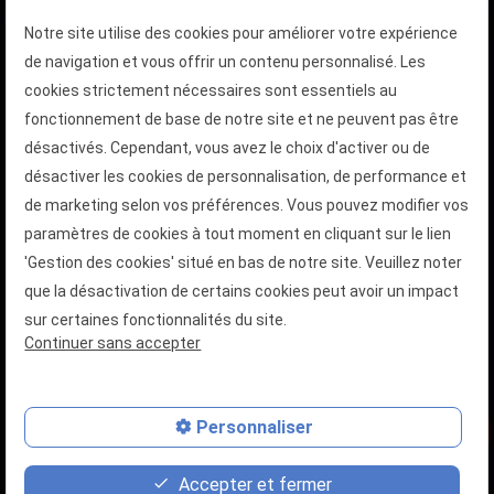
Notre site utilise des cookies pour améliorer votre expérience
de navigation et vous offrir un contenu personnalisé. Les
TÉLÉPHONEZ AU
01 88 24 23 12
cookies strictement nécessaires sont essentiels au
fonctionnement de base de notre site et ne peuvent pas être
DEMANDEZ VOTRE DEVIS GRATUIT
désactivés. Cependant, vous avez le choix d'activer ou de
Votre devis en quelques clics
désactiver les cookies de personnalisation, de performance et
de marketing selon vos préférences. Vous pouvez modifier vos
paramètres de cookies à tout moment en cliquant sur le lien
'Gestion des cookies' situé en bas de notre site. Veuillez noter
que la désactivation de certains cookies peut avoir un impact
sur certaines fonctionnalités du site.
Continuer sans accepter
mail
01 88 24 23 12
phone
5 RUE DES ENTREPRENEURS - 78420 CARRIÈRES-SUR-SEINE
Personnaliser
Politique de confidentialité
Plan du site
Accepter et fermer
Mentions légales