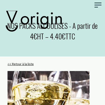
Panneau de gestion des cookies
NOS PACKS ALCOOLISES - A partir de
4€HT – 4.40€TTC
<< Retour à la liste