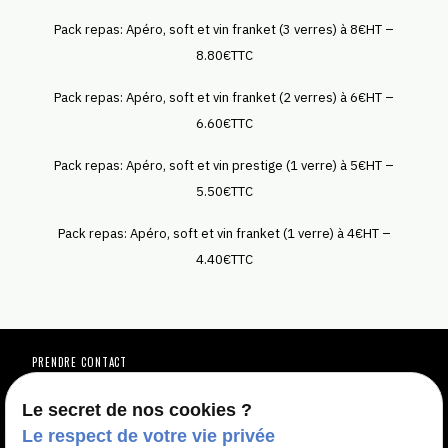
Pack repas: Apéro, soft et vin franket (3 verres) à 8€HT –
8.80€TTC
Pack repas: Apéro, soft et vin franket (2 verres) à 6€HT –
6.60€TTC
Pack repas: Apéro, soft et vin prestige (1 verre) à 5€HT –
5.50€TTC
Pack repas: Apéro, soft et vin franket (1 verre) à 4€HT –
4.40€TTC
PRENDRE CONTACT
Vous avez une question ?
Vous êtes intéressé(e) par une de nos
Le secret de nos cookies ?
Le respect de votre vie privée
prestations ?