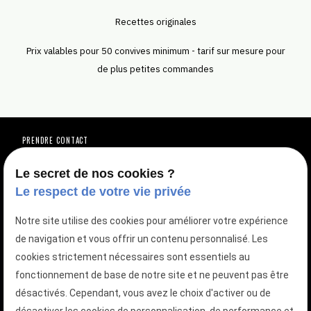
Recettes originales
Prix valables pour 50 convives minimum - tarif sur mesure pour
de plus petites commandes
PRENDRE CONTACT
Vous avez une question ?
Vous êtes intéressé(e) par une de nos
Le secret de nos cookies ?
Le respect de votre vie privée
prestations ?
Notre site utilise des cookies pour améliorer votre expérience
de navigation et vous offrir un contenu personnalisé. Les
TÉLÉPHONEZ AU
01 88 24 23 12
cookies strictement nécessaires sont essentiels au
fonctionnement de base de notre site et ne peuvent pas être
DEMANDEZ VOTRE DEVIS GRATUIT
désactivés. Cependant, vous avez le choix d'activer ou de
Votre devis en quelques clics