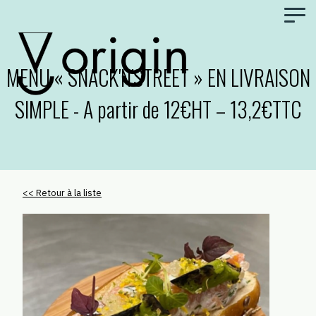
Panneau de gestion des cookies
MENU « SNACK'N'STREET » EN LIVRAISON
SIMPLE - A partir de 12€HT – 13,2€TTC
<< Retour à la liste