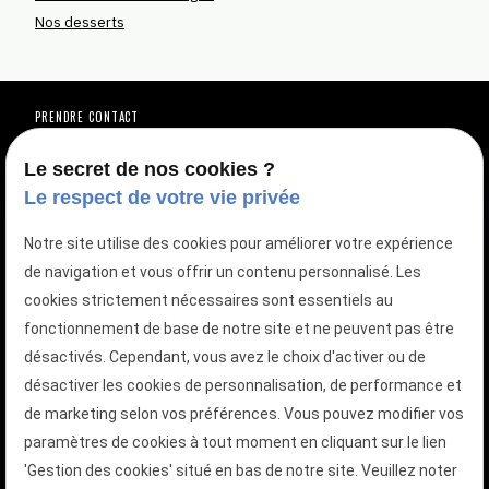
Nos desserts
PRENDRE CONTACT
Vous avez une question ?
Vous êtes intéressé(e) par une de nos
Le secret de nos cookies ?
Le respect de votre vie privée
prestations ?
Notre site utilise des cookies pour améliorer votre expérience
de navigation et vous offrir un contenu personnalisé. Les
TÉLÉPHONEZ AU
01 88 24 23 12
cookies strictement nécessaires sont essentiels au
fonctionnement de base de notre site et ne peuvent pas être
DEMANDEZ VOTRE DEVIS GRATUIT
désactivés. Cependant, vous avez le choix d'activer ou de
Votre devis en quelques clics
désactiver les cookies de personnalisation, de performance et
de marketing selon vos préférences. Vous pouvez modifier vos
paramètres de cookies à tout moment en cliquant sur le lien
'Gestion des cookies' situé en bas de notre site. Veuillez noter