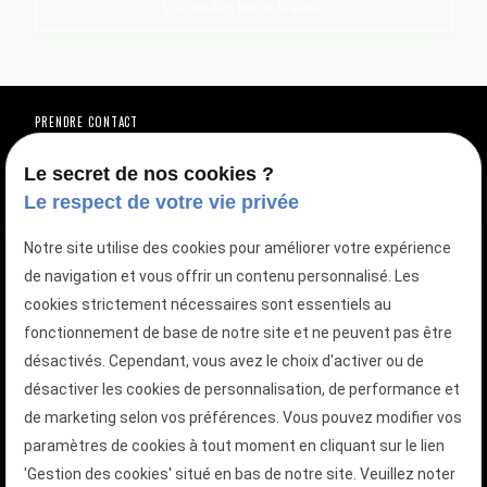
Voir toutes les actualités
PRENDRE CONTACT
Vous avez une question ?
Vous êtes intéressé(e) par une de nos
Le secret de nos cookies ?
Le respect de votre vie privée
prestations ?
Notre site utilise des cookies pour améliorer votre expérience
de navigation et vous offrir un contenu personnalisé. Les
TÉLÉPHONEZ AU
01 88 24 23 12
cookies strictement nécessaires sont essentiels au
fonctionnement de base de notre site et ne peuvent pas être
DEMANDEZ VOTRE DEVIS GRATUIT
désactivés. Cependant, vous avez le choix d'activer ou de
Votre devis en quelques clics
désactiver les cookies de personnalisation, de performance et
de marketing selon vos préférences. Vous pouvez modifier vos
paramètres de cookies à tout moment en cliquant sur le lien
'Gestion des cookies' situé en bas de notre site. Veuillez noter